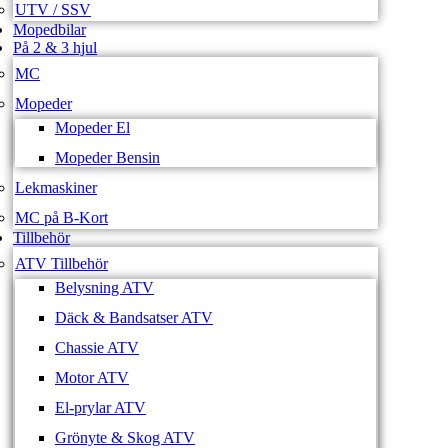
UTV / SSV
Mopedbilar
På 2 & 3 hjul
MC
Mopeder
Mopeder El
Mopeder Bensin
Lekmaskiner
MC på B-Kort
Tillbehör
ATV Tillbehör
Belysning ATV
Däck & Bandsatser ATV
Chassie ATV
Motor ATV
El-prylar ATV
Grönyte & Skog ATV