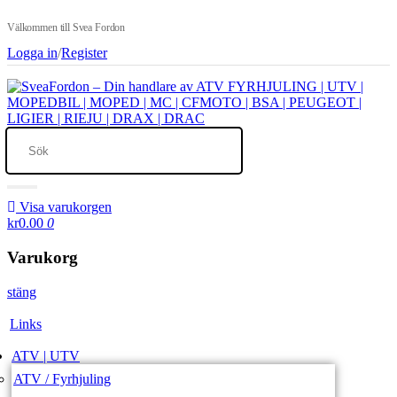
Välkommen till Svea Fordon
Logga in
/
Register
Visa varukorgen
kr0.00
0
Varukorg
stäng
Links
ATV | UTV
ATV / Fyrhjuling