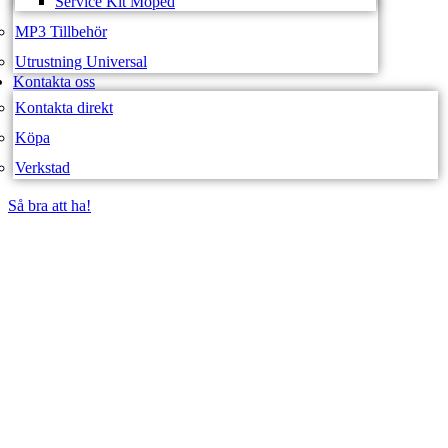
Service Kit Moped
MP3 Tillbehör
Utrustning Universal
Kontakta oss
Kontakta direkt
Köpa
Verkstad
Så bra att ha!
Så bra att ha!
SVEA FORDON –
WEBBUTIK