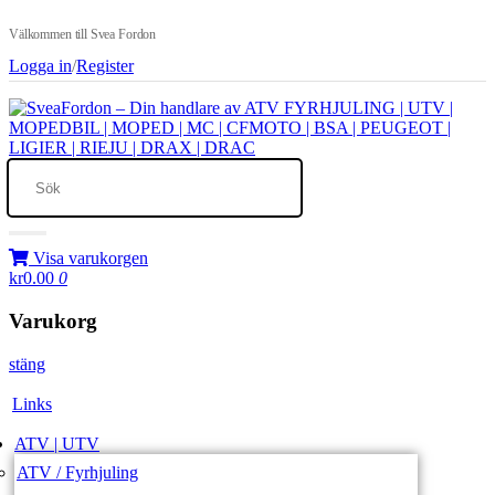
Välkommen till Svea Fordon
Logga in
/
Register
Visa varukorgen
kr0.00
0
Varukorg
stäng
Links
ATV | UTV
ATV / Fyrhjuling