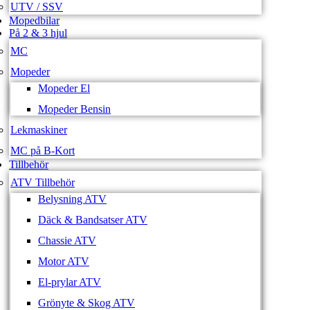
UTV / SSV
Mopedbilar
På 2 & 3 hjul
MC
Mopeder
Mopeder El
Mopeder Bensin
Lekmaskiner
MC på B-Kort
Tillbehör
ATV Tillbehör
Belysning ATV
Däck & Bandsatser ATV
Chassie ATV
Motor ATV
El-prylar ATV
Grönyte & Skog ATV