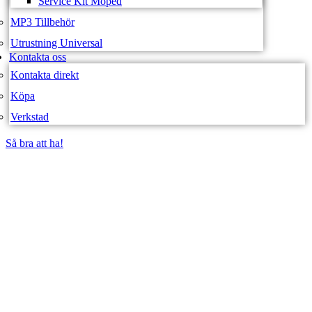
Service Kit Moped
MP3 Tillbehör
Utrustning Universal
Kontakta oss
Kontakta direkt
Köpa
Verkstad
Så bra att ha!
Så bra att ha!
SVEA FORDON –
WEBBUTIK