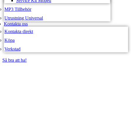
Service Kit Moped
MP3 Tillbehör
Utrustning Universal
Kontakta oss
Kontakta direkt
Köpa
Verkstad
Så bra att ha!
Så bra att ha!
SVEA FORDON –
WEBBUTIK