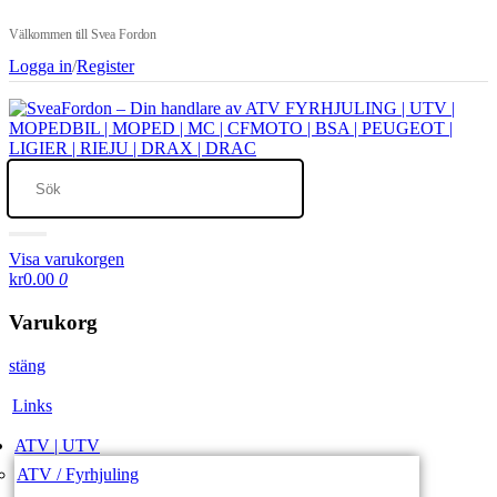
Välkommen till Svea Fordon
Logga in
/
Register
Visa varukorgen
kr0.00
0
Varukorg
stäng
Links
ATV | UTV
ATV / Fyrhjuling