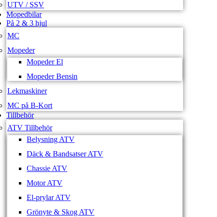
UTV / SSV
Mopedbilar
På 2 & 3 hjul
MC
Mopeder
Mopeder El
Mopeder Bensin
Lekmaskiner
MC på B-Kort
Tillbehör
ATV Tillbehör
Belysning ATV
Däck & Bandsatser ATV
Chassie ATV
Motor ATV
El-prylar ATV
Grönyte & Skog ATV