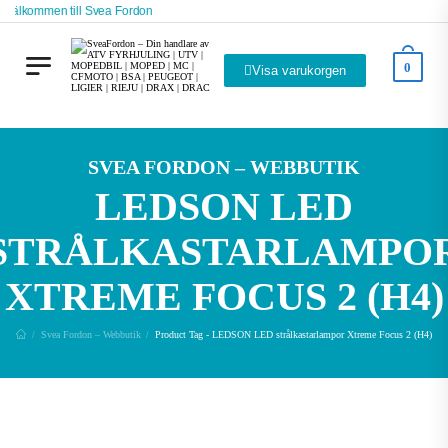
Välkommen till Svea Fordon
0
Visa varukorgen
SVEA FORDON – WEBBUTIK
LEDSON LED
STRÅLKASTARLAMPO
XTREME FOCUS 2 (H4)
Svea Fordon – Webbutik
Product Tag - LEDSON LED strålkastarlampor Xtreme Focus 2 (H4)
/
/