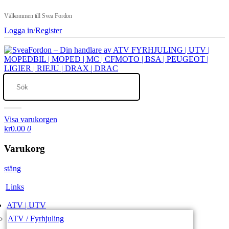
Välkommen till Svea Fordon
Logga in
/
Register
Visa varukorgen
kr0.00
0
Varukorg
stäng
Links
ATV | UTV
ATV / Fyrhjuling