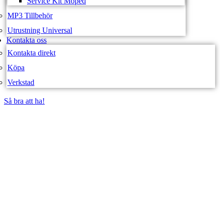
Service Kit Moped
MP3 Tillbehör
Utrustning Universal
Kontakta oss
Kontakta direkt
Köpa
Verkstad
Så bra att ha!
Så bra att ha!
SVEA FORDON –
WEBBUTIK