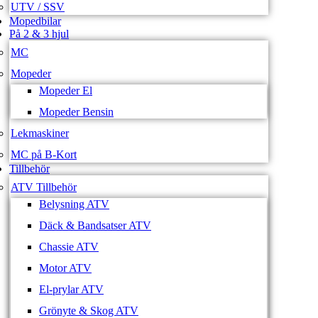
UTV / SSV
Mopedbilar
På 2 & 3 hjul
MC
Mopeder
Mopeder El
Mopeder Bensin
Lekmaskiner
MC på B-Kort
Tillbehör
ATV Tillbehör
Belysning ATV
Däck & Bandsatser ATV
Chassie ATV
Motor ATV
El-prylar ATV
Grönyte & Skog ATV