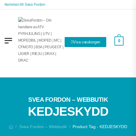
Välkommen till Svea Fordon
0
Visa varukorgen
SVEA FORDON – WEBBUTIK
KEDJESKYDD
Svea Fordon – Webbutik
Product Tag - KEDJESKYDD
/
/