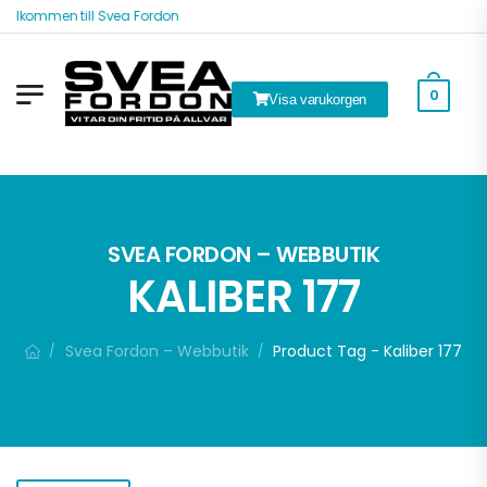
Välkommen till Svea Fordon
0
Visa varukorgen
SVEA FORDON – WEBBUTIK
KALIBER 177
Svea Fordon – Webbutik
Product Tag - Kaliber 177
/
/