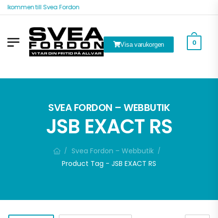
älkommen till Svea Fordon
0
Visa varukorgen
ök
SVEA FORDON – WEBBUTIK
JSB EXACT RS
Svea Fordon – Webbutik
/
/
Product Tag - JSB EXACT RS