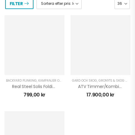
FILTER
BACKYARD PLINKING
,
KAMPANJER OCH DEALS
GÅRD OCH SKOG
,
OUTDOOR
,
GRÖNYTE & SKOG ATV
,
G
Real Steel Solis Folding
ATV Timmer/Kombivagn Med Insatsflak KV1500
799,00
kr
17.900,00
kr