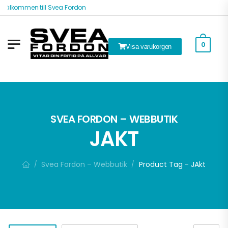
Välkommen till Svea Fordon
0
Visa varukorgen
ök
SVEA FORDON – WEBBUTIK
JAKT
Svea Fordon – Webbutik
Product Tag - JAkt
/
/