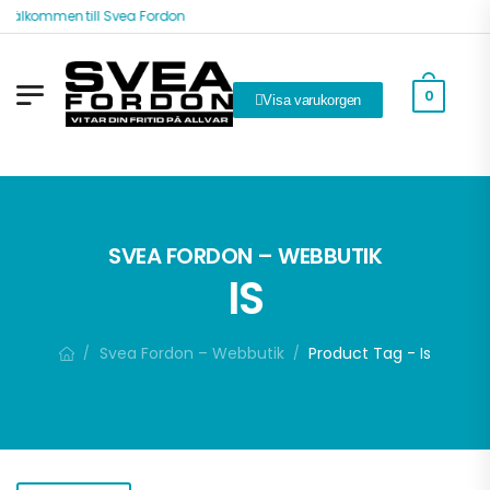
Välkommen till Svea Fordon
0
Visa varukorgen
SVEA FORDON – WEBBUTIK
IS
Svea Fordon – Webbutik
Product Tag - Is
/
/