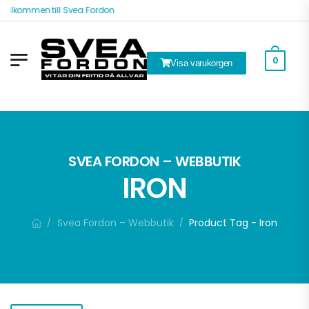
Välkommen till Svea Fordon
0
Visa varukorgen
k
SVEA FORDON – WEBBUTIK
IRON
Svea Fordon – Webbutik
Product Tag - Iron
/
/