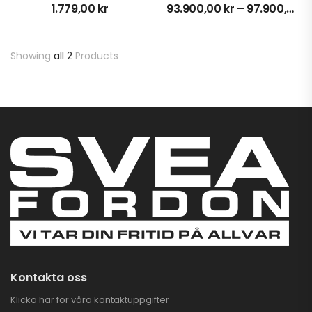
1.779,00
kr
93.900,00
kr
–
97.900,00
k
TALARIA KOMODO
ELCROSS
Showing
all 2
Products
74.900,00
kr
para 3.000 kr
PLOGKAMPANJ
CFMOTO UTV
4.995,00
kr
7.995,00
kr
SUPERKAMPANJ PÅ
CFMOTO & GOES
ATV
Kontakta oss
Klicka här för våra kontaktuppgifter