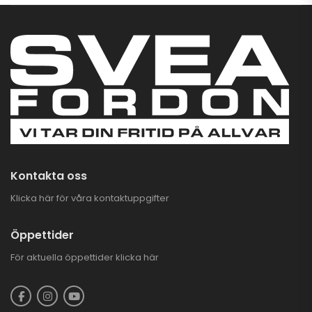
CFMOTO CFORCE
625 TOURING EFI
EPS 4X4
93.900,00
kr
–
97.900,00
kr
CFMOTO Plogarm
Flex
1.890,00
kr
Kontakta oss
Klicka här för våra kontaktuppgifter
Öppettider
För aktuella öppettider
klicka här