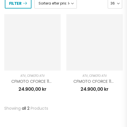
FILTER
ATV
,
CFMOTO ATV
ATV
,
CFMOTO ATV
CFMOTO CFORCE 110 EFI BARN RÖD
CFMOTO CFORCE 110 EFI BARN BLÅ
24.900,00
kr
24.900,00
kr
SUPERKAMPANJ PÅ
Showing
all 2
Products
CFMOTO & GOES
ATV