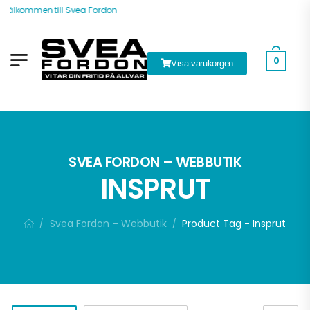
Välkommen till Svea Fordon
0
Visa varukorgen
ök
SVEA FORDON – WEBBUTIK
INSPRUT
Svea Fordon – Webbutik
Product Tag - Insprut
/
/