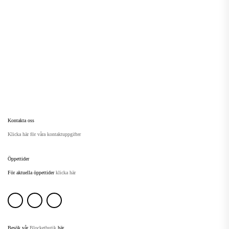
2
End
ett
sök
Kontakta oss
Klicka här för våra kontaktuppgifter
Öppettider
För aktuella öppettider
klicka här
Besök vår
Blocketbutik
här