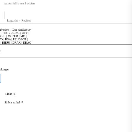
kommen till Svea Fordon
Logga in
/
Register
rukorgen
Links
Så bra att ha!
SVEA FORDON – WEBBUTIK
HALVRUTA