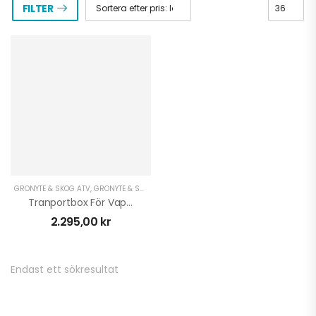
FILTER
GRÖNYTE & SKOG ATV
,
GRÖNYTE & SKOG UTV
,
UTRUSTNING UNIVERSAL
,
VÄSKOR & SKY
Tranportbox För Vapen
2.295,00
kr
Endast ett sökresultat