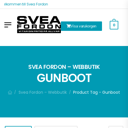
Välkommen till Svea Fordon
0
Visa varukorgen
ök
SVEA FORDON – WEBBUTIK
GUNBOOT
Svea Fordon – Webbutik
Product Tag - Gunboot
/
/