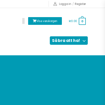
Logga in
/
Register
kr0.00
0
Visa varukorgen
Så bra att ha!