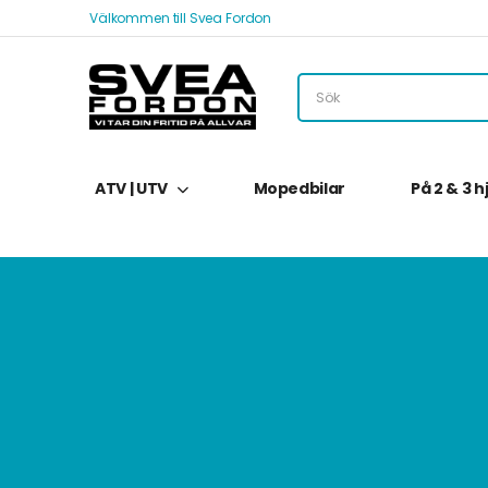
Välkommen till Svea Fordon
ATV | UTV
Mopedbilar
På 2 & 3 h