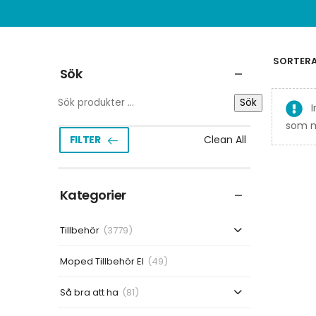
SORTERA 
Sök
Sök
I
som mo
Clean All
FILTER
Kategorier
Tillbehör
(3779)
Moped Tillbehör El
(49)
Så bra att ha
(81)