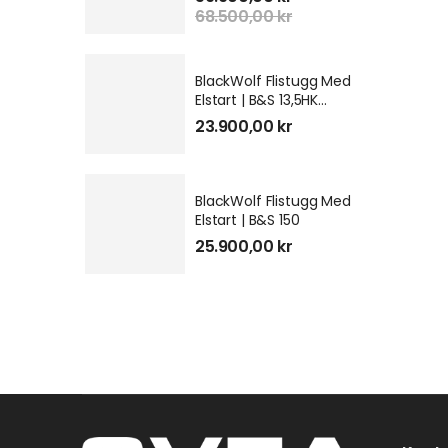
68.500,00
kr
BlackWolf Flistugg Med
Elstart | B&S 13,5HK
GEN3
23.900,00
kr
BlackWolf Flistugg Med
Elstart | B&S 150
25.900,00
kr