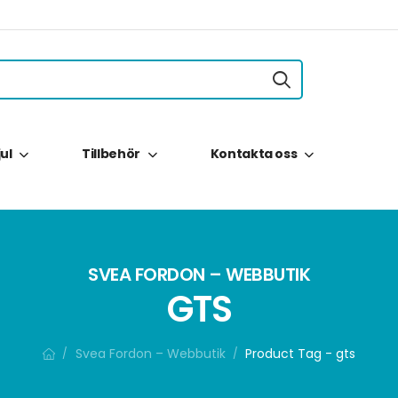
jul
Tillbehör
Kontakta oss
SVEA FORDON – WEBBUTIK
GTS
Svea Fordon – Webbutik
Product Tag - gts
/
/