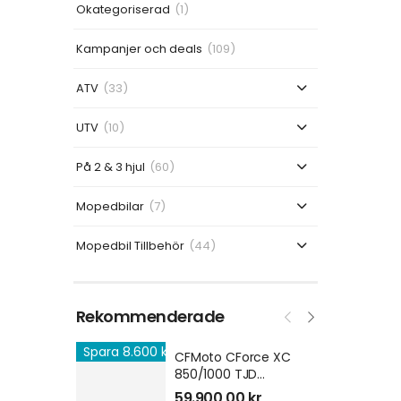
Okategoriserad
(1)
Kampanjer och deals
(109)
ATV
(33)
UTV
(10)
På 2 & 3 hjul
(60)
Mopedbilar
(7)
Mopedbil Tillbehör
(44)
Rekommenderade
Spara 8.600 kr
CFMoto CForce XC
850/1000 TJD
Bandsats XGEN 4S
59.900,00
kr