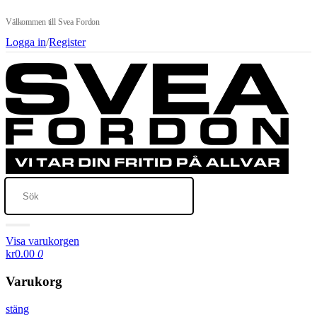
Välkommen till Svea Fordon
Logga in
/
Register
Visa varukorgen
kr0.00
0
Varukorg
stäng