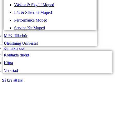
Väskor & Skydd Moped
Lås & Säkerhet Moped
Performance Moped
Service Kit Moped
MP3 Tillbehör
Utrustning Universal
Kontakta oss
Kontakta direkt
Köpa
Verkstad
Så bra att ha!
Så bra att ha!
SVEA FORDON –