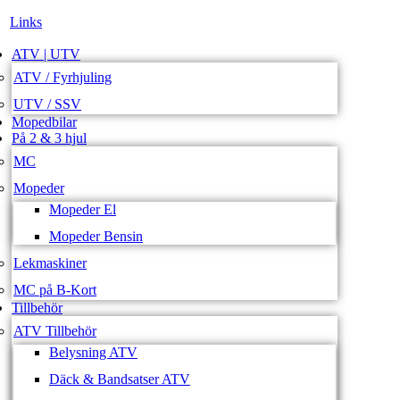
Links
ATV | UTV
ATV / Fyrhjuling
UTV / SSV
Mopedbilar
På 2 & 3 hjul
MC
Mopeder
Mopeder El
Mopeder Bensin
Lekmaskiner
MC på B-Kort
Tillbehör
ATV Tillbehör
Belysning ATV
Däck & Bandsatser ATV