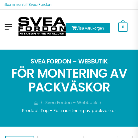
Välkommen till Svea Fordon
0
Visa varukorgen
ök
SVEA FORDON – WEBBUTIK
FÖR MONTERING AV
PACKVÄSKOR
Svea Fordon – Webbutik
/
/
Product Tag - För montering av packväskor