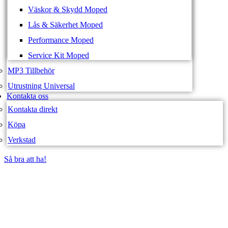
Väskor & Skydd Moped
Lås & Säkerhet Moped
Performance Moped
Service Kit Moped
MP3 Tillbehör
Utrustning Universal
Kontakta oss
Kontakta direkt
Köpa
Verkstad
Så bra att ha!
Så bra att ha!
SVEA FORDON –