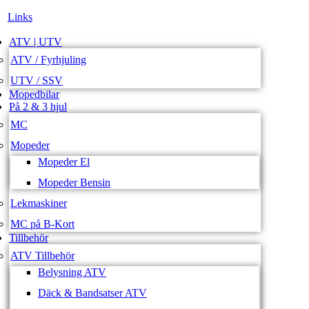
Links
ATV | UTV
ATV / Fyrhjuling
UTV / SSV
Mopedbilar
På 2 & 3 hjul
MC
Mopeder
Mopeder El
Mopeder Bensin
Lekmaskiner
MC på B-Kort
Tillbehör
ATV Tillbehör
Belysning ATV
Däck & Bandsatser ATV