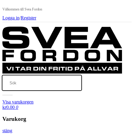
Välkommen till Svea Fordon
Logga in
/
Register
Visa varukorgen
kr0.00
0
Varukorg
stäng