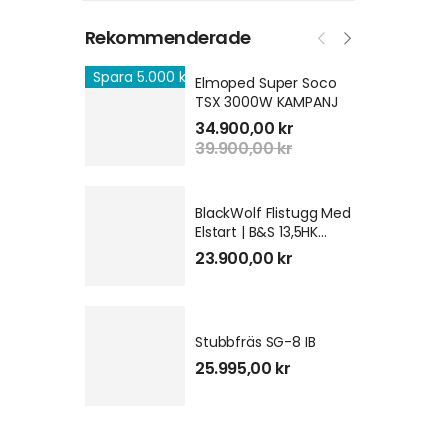
Rekommenderade
Spara 5.000 kr
Elmoped Super Soco
TSX 3000W KAMPANJ
34.900,00
kr
39.900,00
kr
Spara 3.000
BlackWolf Flistugg Med
Elstart | B&S 13,5HK
GEN3
23.900,00
kr
Stubbfräs SG-8 IB
25.995,00
kr