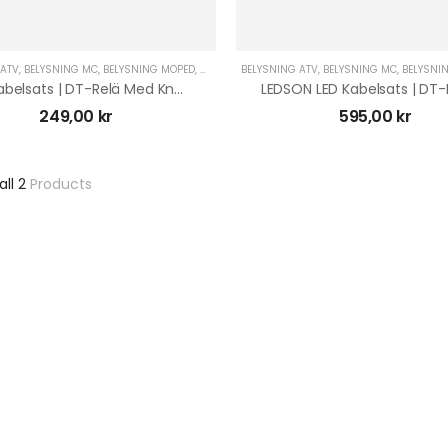
 ATV
,
BELYSNING MC
,
BELYSNING MOPED
,
BELYSNING UTV
BELYSNING ATV
,
MC TILLBEHÖR
,
BELYSNING MC
,
MP3 TILLBEHÖR
,
BELYSNI
,
UT
LED Kabelsats | DT-Relä Med Knapp 12V
249,00
kr
595,00
kr
all 2
Products