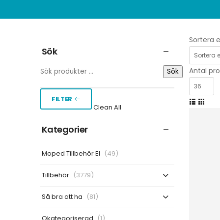
Sortera e
Sök
Antal pro
Sök
FILTER
Clean All
Kategorier
Moped Tillbehör El
(49)
Tillbehör
(3779)
Så bra att ha
(81)
Okategoriserad
(1)