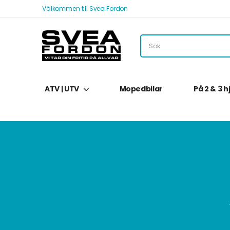
Välkommen till Svea Fordon
ATV | UTV
Mopedbilar
På 2 & 3 h