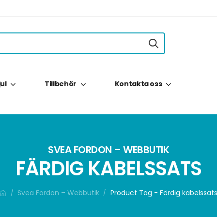
jul
Tillbehör
Kontakta oss
SVEA FORDON – WEBBUTIK
FÄRDIG KABELSSATS
Svea Fordon – Webbutik
Product Tag - Färdig kabelssat
/
/