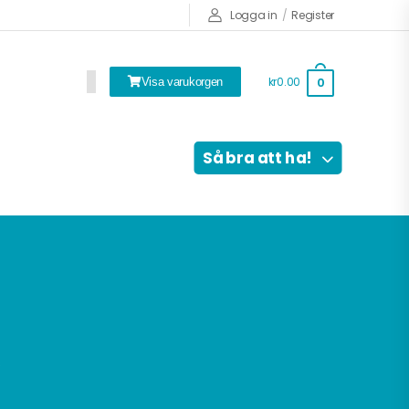
Logga in
/
Register
kr0.00
0
Visa varukorgen
Så bra att ha!
s