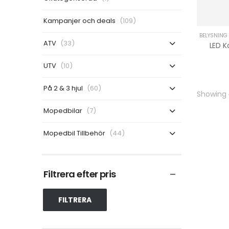
Kampanjer och deals
(109)
BELYSNING
ATV
(33)
UTV
(10)
På 2 & 3 hjul
(60)
Showing
Mopedbilar
(7)
Mopedbil Tillbehör
(44)
Filtrera efter pris
FILTRERA