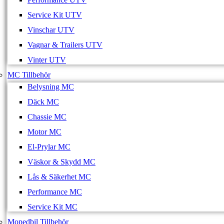
Service Kit UTV
Vinschar UTV
Vagnar & Trailers UTV
Vinter UTV
MC Tillbehör
Belysning MC
Däck MC
Chassie MC
Motor MC
El-Prylar MC
Väskor & Skydd MC
Lås & Säkerhet MC
Performance MC
Service Kit MC
Mopedbil Tillbehör