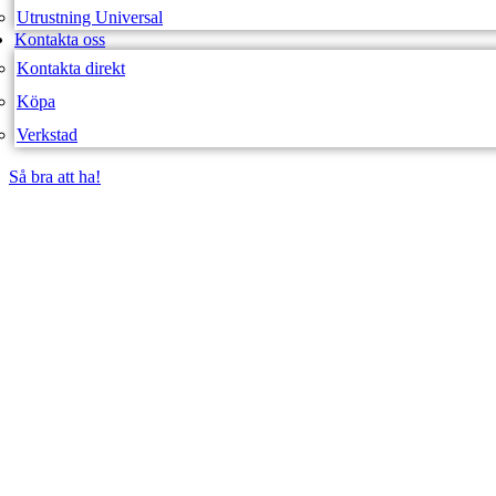
Utrustning Universal
Kontakta oss
Kontakta direkt
Köpa
Verkstad
Så bra att ha!
Så bra att ha!
SVEA FORDON – WEBBUTIK
EPA