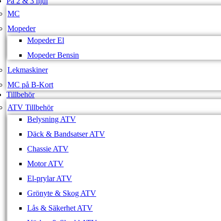
På 2 & 3 hjul
MC
Mopeder
Mopeder El
Mopeder Bensin
Lekmaskiner
MC på B-Kort
Tillbehör
ATV Tillbehör
Belysning ATV
Däck & Bandsatser ATV
Chassie ATV
Motor ATV
El-prylar ATV
Grönyte & Skog ATV
Lås & Säkerhet ATV