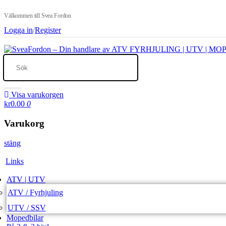
Välkommen till Svea Fordon
Logga in
/
Register
Visa varukorgen
kr0.00
0
Varukorg
stäng
Links
ATV | UTV
ATV / Fyrhjuling
UTV / SSV
Mopedbilar