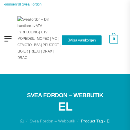
älkommen till Svea Fordon
0
Visa varukorgen
SVEA FORDON – WEBBUTIK
EL
Svea Fordon – Webbutik
Product Tag - El
/
/