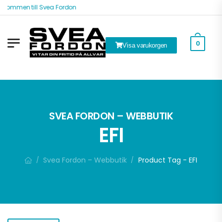
kommen till Svea Fordon
0
Visa varukorgen
k
SVEA FORDON – WEBBUTIK
EFI
Svea Fordon – Webbutik
Product Tag - EFI
/
/