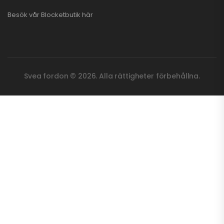
Besök vår
Blocketbutik
här
Svea fordon © 2026. Alla rättigheter förbehållna.