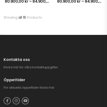
80.900,00
kr
–
84.900,00
kr
80.900,00
kr
–
84.900,00
k
Showing
all 16
Products
Kontakta oss
Klicka här för våra kontaktuppgifter
Öppettider
För aktuella öppettider
klicka här