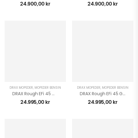
24.900,00
kr
24.900,00
kr
Stubbfräs SG-8 IB
25.995,00
kr
CFMOTO CFORCE
625 TOURING EFI EPS
4X4
93.900,00
kr
–
97.900,00
kr
DRAX MOPEDER
,
MOPEDER BENSIN
DRAX MOPEDER
,
MOPEDER BENSIN
SUPERKAMPANJ PÅ
DRAX Rough EFi 45 Mattsvart
DRAX Rough EFi 45 Grå
CFMOTO & GOES
24.995,00
kr
24.995,00
kr
ATV