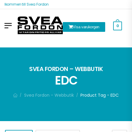
Välkommen till Svea Fordon
0
Visa varukorgen
ök
SVEA FORDON – WEBBUTIK
EDC
Svea Fordon – Webbutik
Product Tag - EDC
/
/