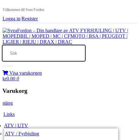
Välkommen till Svea Fordon
Logga in
/
Register
Visa varukorgen
kr0.00
0
Varukorg
stäng
Links
ATV | UTV
ATV / Fyrhjuling