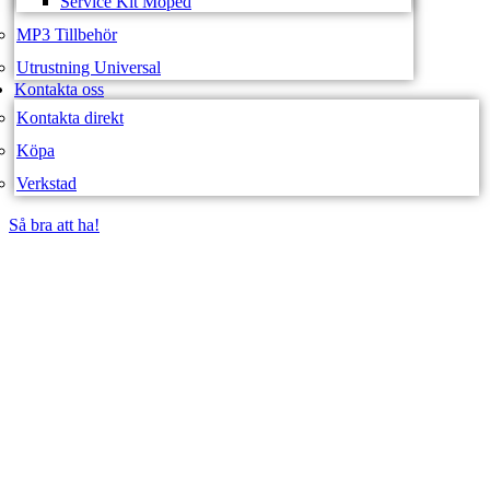
Service Kit Moped
MP3 Tillbehör
Utrustning Universal
Kontakta oss
Kontakta direkt
Köpa
Verkstad
Så bra att ha!
Så bra att ha!
SVEA FORDON –
WEBBUTIK