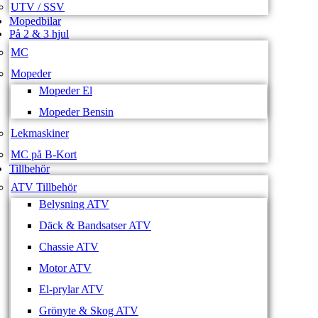
UTV / SSV
Mopedbilar
På 2 & 3 hjul
MC
Mopeder
Mopeder El
Mopeder Bensin
Lekmaskiner
MC på B-Kort
Tillbehör
ATV Tillbehör
Belysning ATV
Däck & Bandsatser ATV
Chassie ATV
Motor ATV
El-prylar ATV
Grönyte & Skog ATV