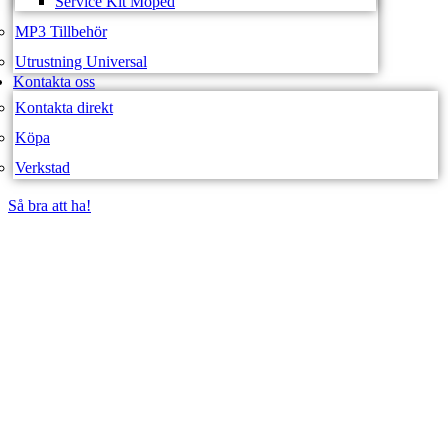
Service Kit Moped
MP3 Tillbehör
Utrustning Universal
Kontakta oss
Kontakta direkt
Köpa
Verkstad
Så bra att ha!
Så bra att ha!
SVEA FORDON –
WEBBUTIK