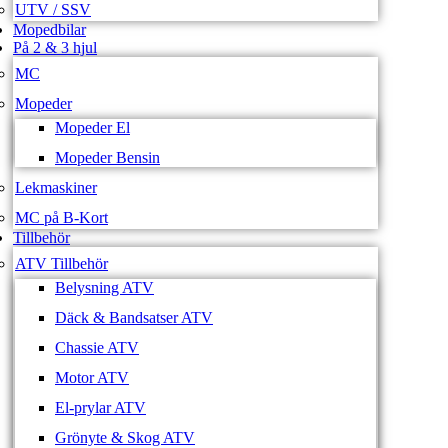
UTV / SSV
Mopedbilar
På 2 & 3 hjul
MC
Mopeder
Mopeder El
Mopeder Bensin
Lekmaskiner
MC på B-Kort
Tillbehör
ATV Tillbehör
Belysning ATV
Däck & Bandsatser ATV
Chassie ATV
Motor ATV
El-prylar ATV
Grönyte & Skog ATV