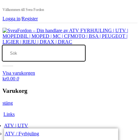
Välkommen till Svea Fordon
Logga in
/
Register
Visa varukorgen
kr0.00
0
Varukorg
stäng
Links
ATV | UTV
ATV / Fyrhjuling