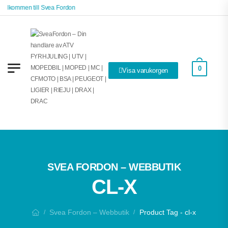
Välkommen till Svea Fordon
0
Visa varukorgen
SVEA FORDON – WEBBUTIK
CL-X
Svea Fordon – Webbutik
Product Tag - cl-x
/
/