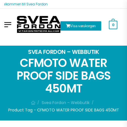
Välkommen till Svea Fordon
0
Visa varukorgen
ök
SVEA FORDON – WEBBUTIK
CFMOTO WATER
PROOF SIDE BAGS
450MT
Svea Fordon – Webbutik
/
/
Product Tag - CFMOTO WATER PROOF SIDE BAGS 450MT