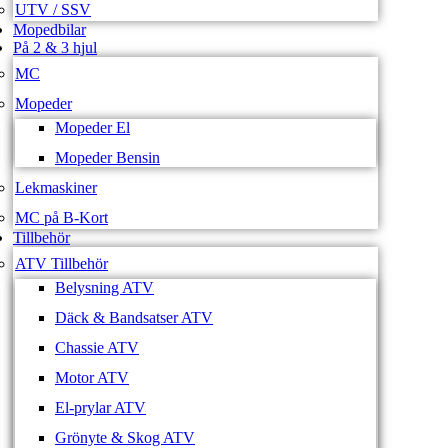
UTV / SSV
Mopedbilar
På 2 & 3 hjul
MC
Mopeder
Mopeder El
Mopeder Bensin
Lekmaskiner
MC på B-Kort
Tillbehör
ATV Tillbehör
Belysning ATV
Däck & Bandsatser ATV
Chassie ATV
Motor ATV
El-prylar ATV
Grönyte & Skog ATV