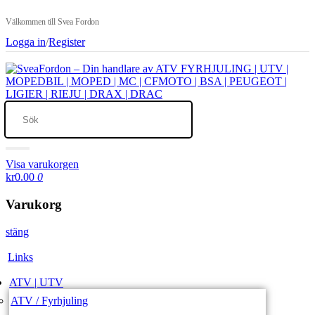
Välkommen till Svea Fordon
Logga in
/
Register
Visa varukorgen
kr0.00
0
Varukorg
stäng
Links
ATV | UTV
ATV / Fyrhjuling