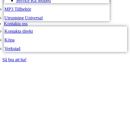
Service Kit Moped
MP3 Tillbehör
Utrustning Universal
Kontakta oss
Kontakta direkt
Köpa
Verkstad
Så bra att ha!
Så bra att ha!
SVEA FORDON –
WEBBUTIK