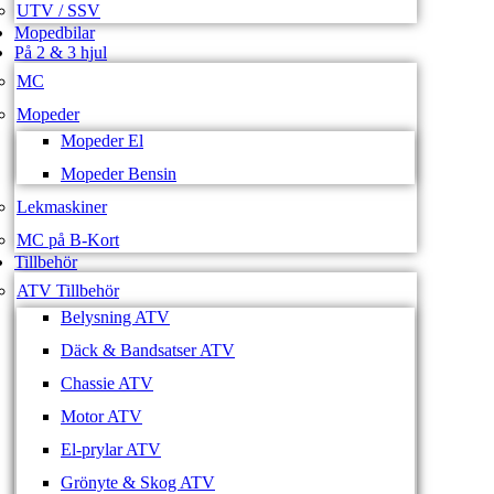
UTV / SSV
Mopedbilar
På 2 & 3 hjul
MC
Mopeder
Mopeder El
Mopeder Bensin
Lekmaskiner
MC på B-Kort
Tillbehör
ATV Tillbehör
Belysning ATV
Däck & Bandsatser ATV
Chassie ATV
Motor ATV
El-prylar ATV
Grönyte & Skog ATV