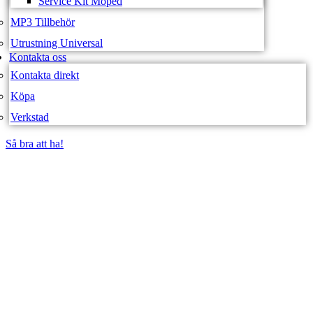
Service Kit Moped
MP3 Tillbehör
Utrustning Universal
Kontakta oss
Kontakta direkt
Köpa
Verkstad
Så bra att ha!
Så bra att ha!
SVEA FORDON –
WEBBUTIK