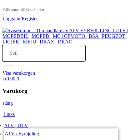
Välkommen till Svea Fordon
Logga in
/
Register
Visa varukorgen
kr0.00
0
Varukorg
stäng
Links
ATV | UTV
ATV / Fyrhjuling