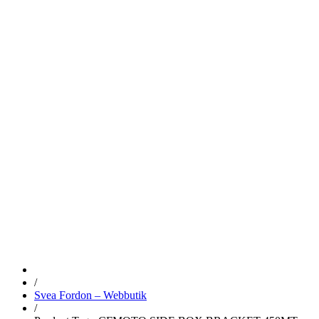
CFMOTO
SIDE BOX
BRACKET
450MT
/
Svea Fordon – Webbutik
/