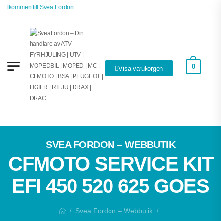
Välkommen till Svea Fordon
0
Visa varukorgen
SVEA FORDON – WEBBUTIK
CFMOTO SERVICE KIT
EFI 450 520 625 GOES
Svea Fordon – Webbutik
/
/