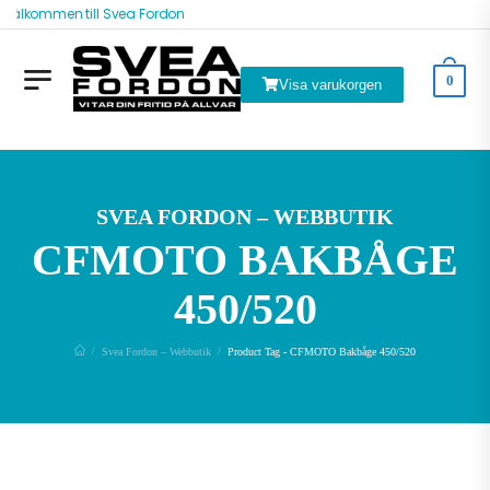
Välkommen till Svea Fordon
0
Visa varukorgen
SVEA FORDON – WEBBUTIK
CFMOTO BAKBÅGE
450/520
Svea Fordon – Webbutik
Product Tag - CFMOTO Bakbåge 450/520
/
/