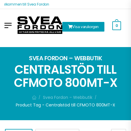
Välkommen till Svea Fordon
0
Visa varukorgen
ök
SVEA FORDON – WEBBUTIK
CENTRALSTÖD TILL
CFMOTO 800MT-X
Svea Fordon – Webbutik
/
/
Product Tag - Centralstöd till CFMOTO 800MT-X