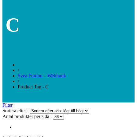
C
/
Svea Fordon – Webbutik
/
Product Tag - C
Filter
Sortera efter :
Antal produkter per sida :