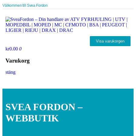
Välkommen till Svea Fordon
Visa varukorgen
kr0.00
0
Varukorg
stäng
SVEA FORDON –
WEBBUTIK