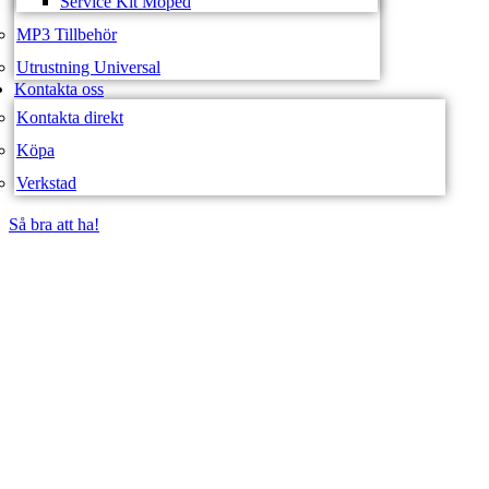
Service Kit Moped
MP3 Tillbehör
Utrustning Universal
Kontakta oss
Kontakta direkt
Köpa
Verkstad
Så bra att ha!
Så bra att ha!
SVEA FORDON –
WEBBUTIK