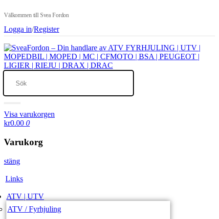
Välkommen till Svea Fordon
Logga in
/
Register
Visa varukorgen
kr0.00
0
Varukorg
stäng
Links
ATV | UTV
ATV / Fyrhjuling