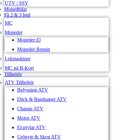
UTV / SSV
Mopedbilar
På 2 & 3 hjul
MC
Mopeder
Mopeder El
Mopeder Bensin
Lekmaskiner
MC på B-Kort
Tillbehör
ATV Tillbehör
Belysning ATV
Däck & Bandsatser ATV
Chassie ATV
Motor ATV
El-prylar ATV
Grönyte & Skog ATV