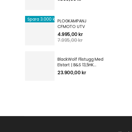
Spara 3.000 kr
PLOGKAMPANJ
CFMOTO UTV
4.995,00
kr
7.995,00
kr
BlackWolf Flistugg Med
Elstart | B&S 13,5HK
GEN3
23.900,00
kr