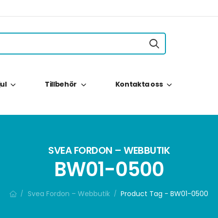
jul
Tillbehör
Kontakta oss
SVEA FORDON – WEBBUTIK
BW01-0500
Svea Fordon – Webbutik
Product Tag - BW01-0500
/
/