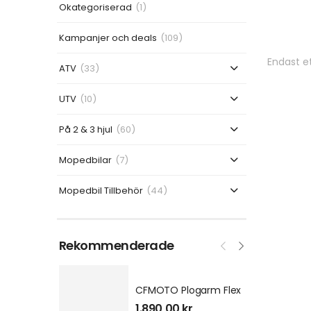
Okategoriserad
(1)
Kampanjer och deals
(109)
Endast et
ATV
(33)
UTV
(10)
På 2 & 3 hjul
(60)
Mopedbilar
(7)
Mopedbil Tillbehör
(44)
Rekommenderade
CFMOTO Plogarm Flex
1.890,00
kr