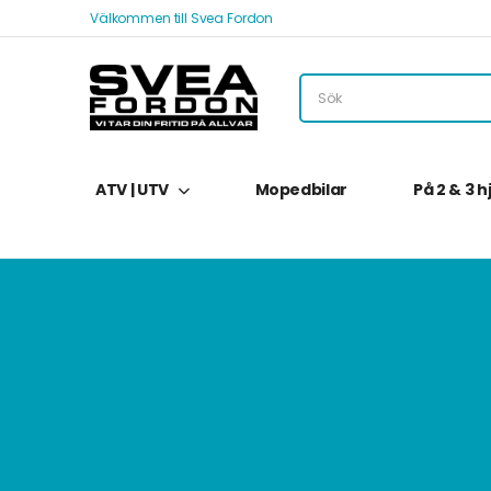
Välkommen till Svea Fordon
ATV | UTV
Mopedbilar
På 2 & 3 h