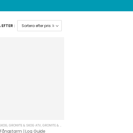
EFTER :
SKOG
,
GRÖNYTE & SKOG ATV
,
GRÖNYTE & SKOG UTV
,
UTRUSTNING UNIVERSAL
,
VAGNAR & T
Fångstarm | Log Guide