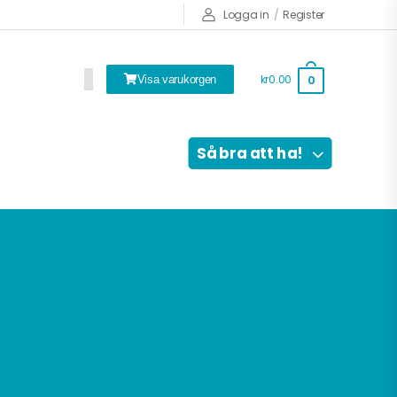
Logga in
/
Register
kr0.00
0
Visa varukorgen
Så bra att ha!