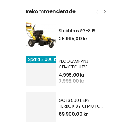
Rekommenderade
Stubbfräs SG-8 IB
25.995,00
kr
Spara 3.000 kr
PLOGKAMPANJ
CFMOTO UTV
4.995,00
kr
7.995,00
kr
GOES 500 L EPS
TERROX BY CFMOTO
T3B
69.900,00
kr