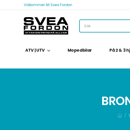
Välkommen till Svea Fordon
ATV | UTV
Mopedbilar
På 2 & 3 h
BRON
/