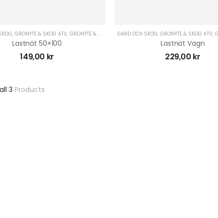
SKOG
,
GRÖNYTE & SKOG ATV
,
GRÖNYTE & SKOG UTV
GÅRD OCH SKOG
,
UTRUSTNING UNIVERSAL
,
GRÖNYTE & SKOG ATV
,
VAGNAR & T
,
G
Lastnät 50×100
Lastnät Vagn
149,00
kr
229,00
kr
all 3
Products