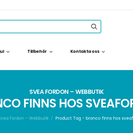
jul
Tillbehör
Kontakta oss
SVEA FORDON – WEBBUTIK
CO FINNS HOS SVEAF
Svea Fordon – Webbutik
Product Tag - bronco finns hos svea
/