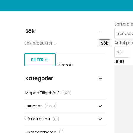
Sortera e
Sök
Antal pro
Sök
FILTER
Clean All
Kategorier
Moped Tillbehör El
(49)
Tillbehör
(3779)
Så bra att ha
(81)
Okategoriserad
(1)