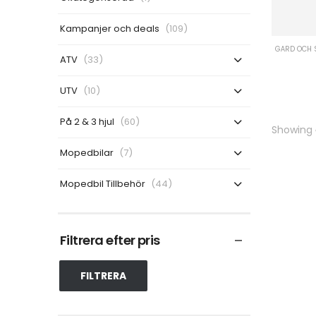
Kampanjer och deals
(109)
GÅRD OCH 
ATV
(33)
UTV
(10)
På 2 & 3 hjul
(60)
Showing
Mopedbilar
(7)
Mopedbil Tillbehör
(44)
Filtrera efter pris
FILTRERA