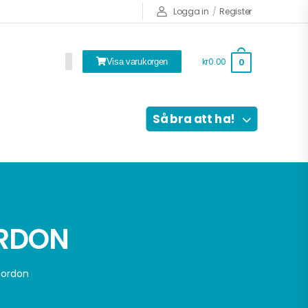
Logga in
/
Register
kr0.00
0
Visa varukorgen
Så bra att ha!
ORDON
fordon