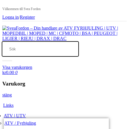
Välkommen till Svea Fordon
Logga in
/
Register
Visa varukorgen
kr0.00
0
Varukorg
stäng
Links
ATV | UTV
ATV / Fyrhjuling