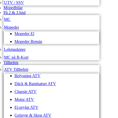
UTV / SSV
Mopedbilar
På 2 & 3 hjul
MC
Mopeder
Mopeder El
Mopeder Bensin
Lekmaskiner
MC på B-Kort
Tillbehör
ATV Tillbehör
Belysning ATV
Däck & Bandsatser ATV
Chassie ATV
Motor ATV
El-prylar ATV
Grönyte & Skog ATV