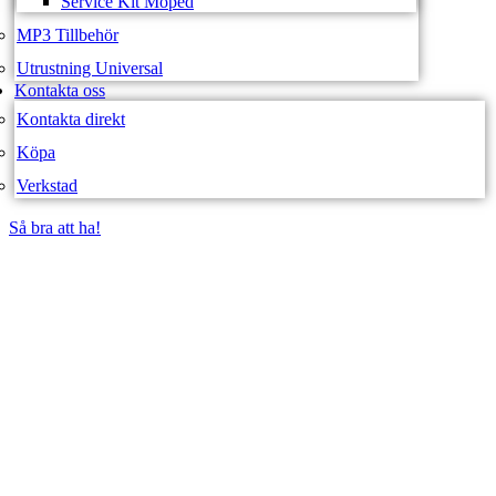
Service Kit Moped
MP3 Tillbehör
Utrustning Universal
Kontakta oss
Kontakta direkt
Köpa
Verkstad
Så bra att ha!
Så bra att ha!
SVEA FORDON –
WEBBUTIK