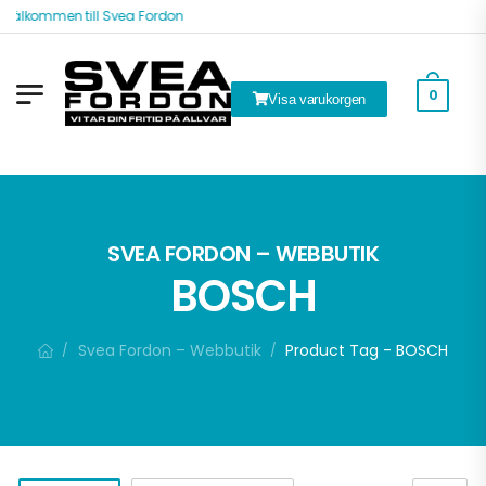
Välkommen till Svea Fordon
0
Visa varukorgen
SVEA FORDON – WEBBUTIK
BOSCH
Svea Fordon – Webbutik
Product Tag - BOSCH
/
/