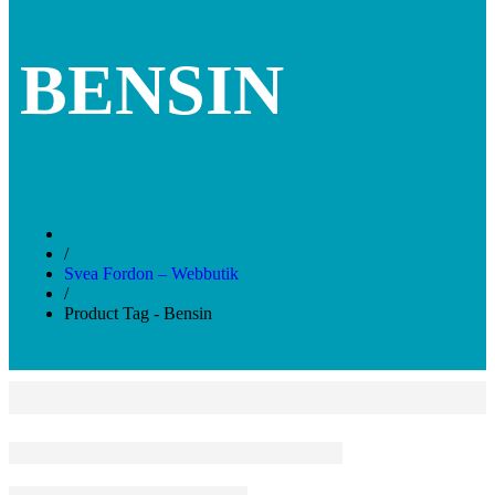
BENSIN
/
Svea Fordon – Webbutik
/
Product Tag - Bensin