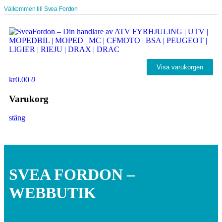
Välkommen till Svea Fordon
Visa varukorgen
kr0.00
0
Varukorg
stäng
SVEA FORDON –
WEBBUTIK