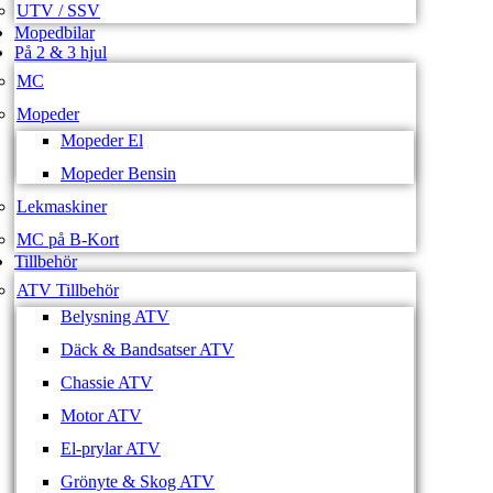
UTV / SSV
Mopedbilar
På 2 & 3 hjul
MC
Mopeder
Mopeder El
Mopeder Bensin
Lekmaskiner
MC på B-Kort
Tillbehör
ATV Tillbehör
Belysning ATV
Däck & Bandsatser ATV
Chassie ATV
Motor ATV
El-prylar ATV
Grönyte & Skog ATV