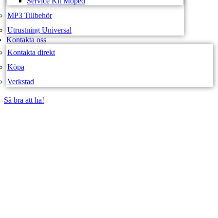
Service Kit Moped
MP3 Tillbehör
Utrustning Universal
Kontakta oss
Kontakta direkt
Köpa
Verkstad
Så bra att ha!
Så bra att ha!
SVEA FORDON –
WEBBUTIK