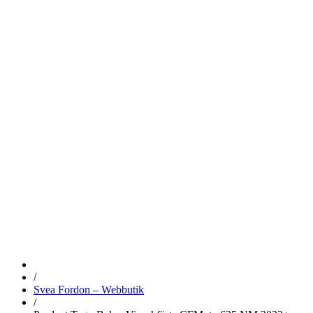
BAKRE
VINSCHFÄST
CFMOTO 625
NM 2023+
/
Svea Fordon – Webbutik
/