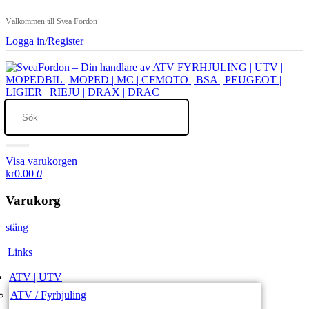
Välkommen till Svea Fordon
Logga in
/
Register
Visa varukorgen
kr0.00
0
Varukorg
stäng
Links
ATV | UTV
ATV / Fyrhjuling