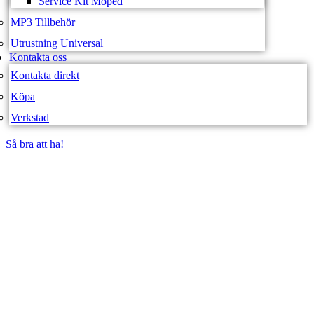
Service Kit Moped
MP3 Tillbehör
Utrustning Universal
Kontakta oss
Kontakta direkt
Köpa
Verkstad
Så bra att ha!
Så bra att ha!
SVEA FORDON –
WEBBUTIK