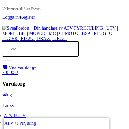
Välkommen till Svea Fordon
Logga in
/
Register
Visa varukorgen
kr0.00
0
Varukorg
stäng
Links
ATV | UTV
ATV / Fyrhjuling