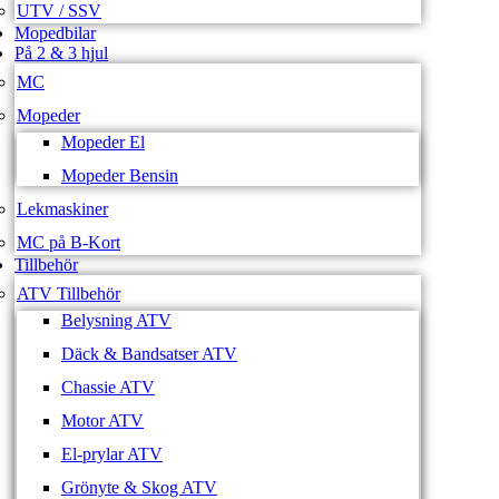
UTV / SSV
Mopedbilar
På 2 & 3 hjul
MC
Mopeder
Mopeder El
Mopeder Bensin
Lekmaskiner
MC på B-Kort
Tillbehör
ATV Tillbehör
Belysning ATV
Däck & Bandsatser ATV
Chassie ATV
Motor ATV
El-prylar ATV
Grönyte & Skog ATV