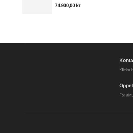
74.900,00
kr
Konta
Klicka h
Öppet
För akt