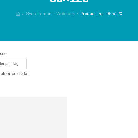
Svea Fordon – Webbutik
Product Tag - 80x120
/
/
ter :
ukter per sida :