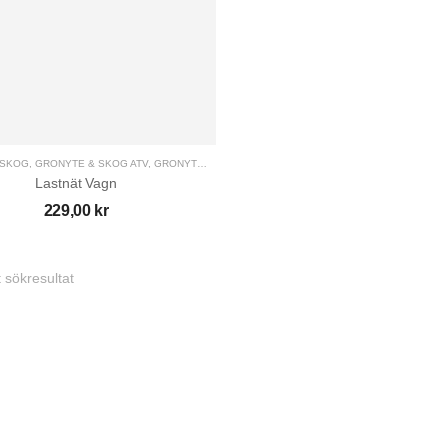
 SKOG
,
GRÖNYTE & SKOG ATV
,
GRÖNYTE & SKOG UTV
,
UTRUSTNING UNIVERSAL
,
VAGNAR
Lastnät Vagn
229,00
kr
 sökresultat