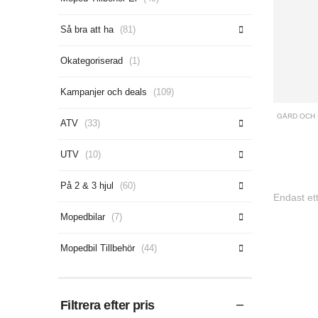
Så bra att ha
(81)
Okategoriserad
(1)
Kampanjer och deals
(109)
GÅRD OCH
ATV
(33)
UTV
(10)
På 2 & 3 hjul
(60)
Endast ett
Mopedbilar
(7)
Mopedbil Tillbehör
(44)
Filtrera efter pris