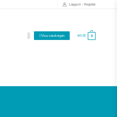
Logga in
/
Register
Visa varukorgen
kr0.00
0
Så bra att ha!