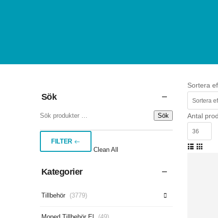
Sortera ef
Sök
Sök
Antal prod
FILTER
Clean All
Kategorier
Tillbehör
(3779)
Moped Tillbehör El
(49)