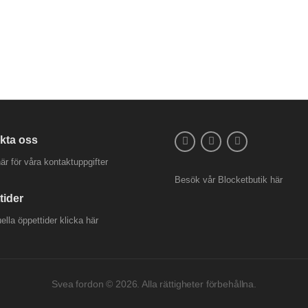
25.900,00
kr
kta oss
är för våra kontaktuppgifter
Besök vår
Blocketbutik
här
tider
uella öppettider
klicka här
Svea fordon © 2026. Alla rättigheter förbehållna.