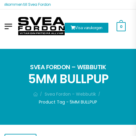
Välkommen till Svea Fordon
0
Visa varukorgen
k
SVEA FORDON – WEBBUTIK
5MM BULLPUP
Svea Fordon – Webbutik
/
/
Product Tag - 5MM BULLPUP