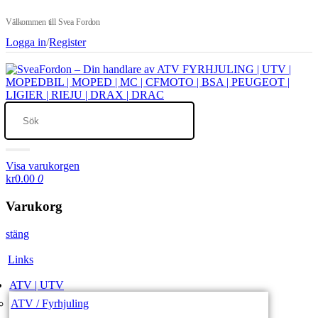
Välkommen till Svea Fordon
Logga in
/
Register
Visa varukorgen
kr0.00
0
Varukorg
stäng
Links
ATV | UTV
ATV / Fyrhjuling