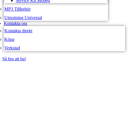
Service Kit Moped
MP3 Tillbehör
Utrustning Universal
Kontakta oss
Kontakta direkt
Köpa
Verkstad
Så bra att ha!
Så bra att ha!
SVEA FORDON –
WEBBUTIK