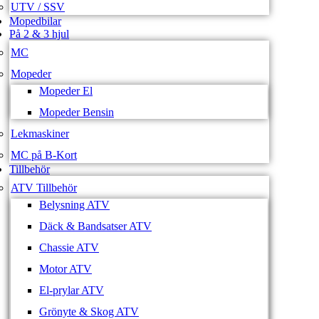
UTV / SSV
Mopedbilar
På 2 & 3 hjul
MC
Mopeder
Mopeder El
Mopeder Bensin
Lekmaskiner
MC på B-Kort
Tillbehör
ATV Tillbehör
Belysning ATV
Däck & Bandsatser ATV
Chassie ATV
Motor ATV
El-prylar ATV
Grönyte & Skog ATV