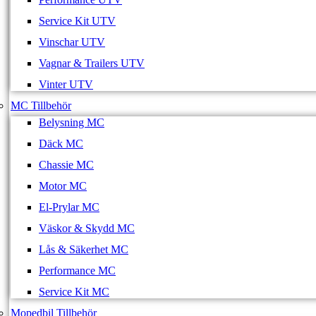
Service Kit UTV
Vinschar UTV
Vagnar & Trailers UTV
Vinter UTV
MC Tillbehör
Belysning MC
Däck MC
Chassie MC
Motor MC
El-Prylar MC
Väskor & Skydd MC
Lås & Säkerhet MC
Performance MC
Service Kit MC
Mopedbil Tillbehör