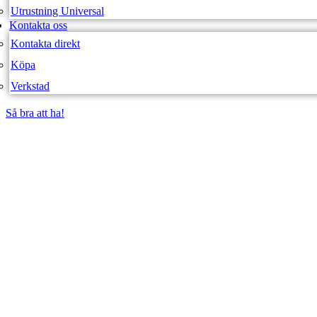
Utrustning Universal
Kontakta oss
Kontakta direkt
Köpa
Verkstad
Så bra att ha!
Så bra att ha!
SVEA FORDON – WEBBUTIK
4X4