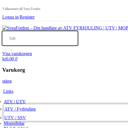
Välkommen till Svea Fordon
Logga in
/
Register
Visa varukorgen
kr0.00
0
Varukorg
stäng
Links
ATV | UTV
ATV / Fyrhjuling
UTV / SSV
Mopedbilar