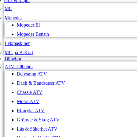
På 2 & 3 hjul
MC
Mopeder
Mopeder El
Mopeder Bensin
Lekmaskiner
MC på B-Kort
Tillbehör
ATV Tillbehör
Belysning ATV
Däck & Bandsatser ATV
Chassie ATV
Motor ATV
El-prylar ATV
Grönyte & Skog ATV
Lås & Säkerhet ATV