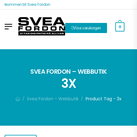
Välkommen till Svea Fordon
0
Visa varukorgen
SVEA FORDON – WEBBUTIK
3X
Svea Fordon – Webbutik
Product Tag - 3x
/
/