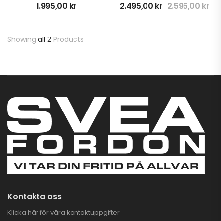
1.995,00
kr
2.495,00
kr
2.595,00
kr
GOES 500 L EPS
TERROX BY CFMOTO
Showing
all 2
Products
T3B
69.900,00
kr
GOES TERROX 1000
PRO HIGHLAND | T3B
146.900,00
kr
TALARIA STING PRO
ELCROSS
63.900,00
kr
Kontakta oss
Klicka här för våra kontaktuppgifter