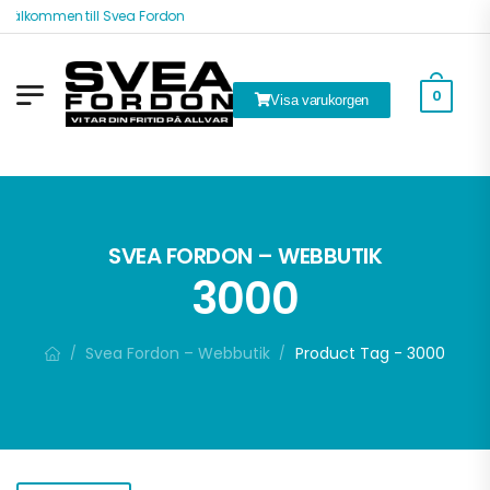
Välkommen till Svea Fordon
0
Visa varukorgen
k
SVEA FORDON – WEBBUTIK
3000
Svea Fordon – Webbutik
Product Tag - 3000
/
/