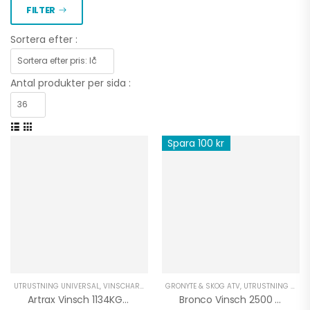
FILTER
Sortera efter :
Antal produkter per sida :
Spara 100 kr
UTRUSTNING UNIVERSAL
,
VINSCHAR ATV
,
VINSCHAR UTV
GRÖNYTE & SKOG ATV
,
UTRUSTNING UNIVERSAL
Artrax Vinsch 1134KG Stålwire
Bronco Vinsch 2500 LBS Stålvajer Med Fjärr