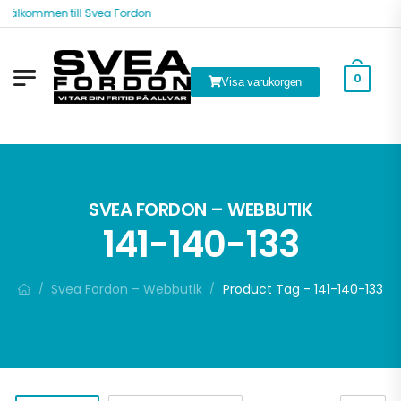
Välkommen till Svea Fordon
0
Visa varukorgen
ök
SVEA FORDON – WEBBUTIK
141-140-133
Svea Fordon – Webbutik
Product Tag - 141-140-133
/
/