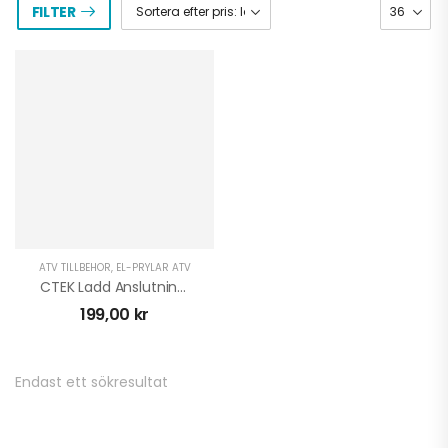
FILTER
ATV TILLBEHÖR
,
EL-PRYLAR ATV
CTEK Ladd Anslutning CTX Indicator Eyelet M8
199,00
kr
Endast ett sökresultat