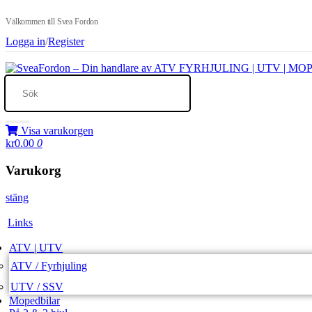
Välkommen till Svea Fordon
Logga in
/
Register
Visa varukorgen
kr0.00
0
Varukorg
stäng
Links
ATV | UTV
ATV / Fyrhjuling
UTV / SSV
Mopedbilar