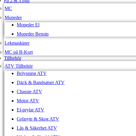
På 2 & 3 hjul
MC
Mopeder
Mopeder El
Mopeder Bensin
Lekmaskiner
MC på B-Kort
Tillbehör
ATV Tillbehör
Belysning ATV
Däck & Bandsatser ATV
Chassie ATV
Motor ATV
El-prylar ATV
Grönyte & Skog ATV
Lås & Säkerhet ATV