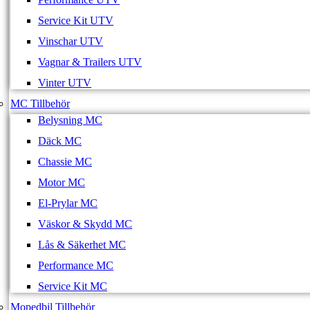
Service Kit UTV
Vinschar UTV
Vagnar & Trailers UTV
Vinter UTV
MC Tillbehör
Belysning MC
Däck MC
Chassie MC
Motor MC
El-Prylar MC
Väskor & Skydd MC
Lås & Säkerhet MC
Performance MC
Service Kit MC
Mopedbil Tillbehör