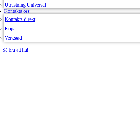
Utrustning Universal
Kontakta oss
Kontakta direkt
Köpa
Verkstad
Så bra att ha!
Så bra att ha!
SVEA FORDON – WEBBUTIK
1200