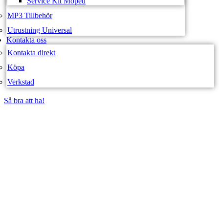
Service Kit Moped
MP3 Tillbehör
Utrustning Universal
Kontakta oss
Kontakta direkt
Köpa
Verkstad
Så bra att ha!
Så bra att ha!
SVEA FORDON –
WEBBUTIK