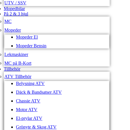
UTV / SSV
Mopedbilar
På 2 & 3 hjul
MC
Mopeder
Mopeder El
Mopeder Bensin
Lekmaskiner
MC på B-Kort
Tillbehör
ATV Tillbehör
Belysning ATV
Däck & Bandsatser ATV
Chassie ATV
Motor ATV
El-prylar ATV
Grönyte & Skog ATV