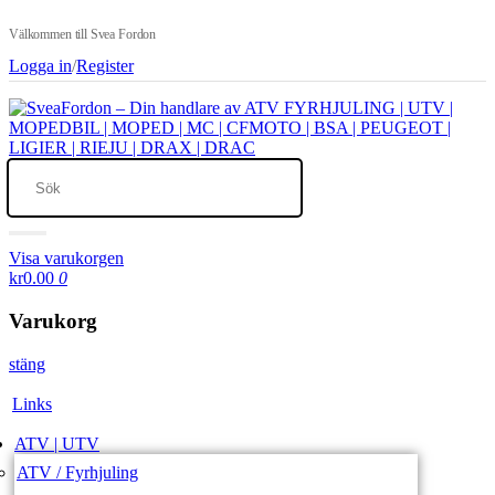
Välkommen till Svea Fordon
Logga in
/
Register
Visa varukorgen
kr0.00
0
Varukorg
stäng
Links
ATV | UTV
ATV / Fyrhjuling